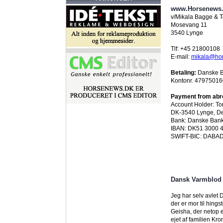
www.Horsenews
v/Mikala Bagge & T
Mosevang 11
3540 Lynge
Tlf: +45 21800108
E-mail:
mikala@ho
Betaling:
Danske Ba
Kontonr. 4797501
Payment from abr
Account Holder: To
DK-3540 Lynge, D
Bank: Danske Ban
IBAN: DK51 3000 
SWIFT-BIC: DABA
Dansk Varmblod
Jeg har selv avlet 
der er mor til hings
Geisha, der netop 
ejet af familien Kro