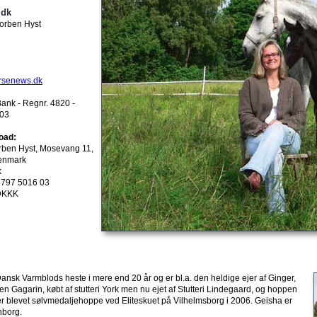
.dk
orben Hyst
rsenews.dk
nk - Regnr. 4820 -
603
oad:
rben Hyst, Mosevang 11,
enmark
k
4797 5016 03
DKKK
Dansk Varmblods heste i mere end 20 år og er bl.a. den heldige ejer af Ginger,
ten Gagarin, købt af stutteri York men nu ejet af Stutteri Lindegaard, og hoppen
er blevet sølvmedaljehoppe ved Eliteskuet på Vilhelmsborg i 2006. Geisha er
nborg.